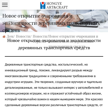
Новое открытие очарования и
экологичности деревянных транспортных
средств
Дом
/
Новости
/
Новости
/
Новое открытие очарования и
Новое открытие очарования и экологичности
отрасли
экологичности деревянных
транспортных средств
деревянных транспортных средств
Деревянные транспортные средства, ностальгический, но
инновационный тренд, похоже, ликвидируют разрыв между
многовековыми традициями и современными требованиями в
индустрии игрушек. Эти творения, созданные вручную и тщательно
детализированные, не только вызывают интерес у автолюбителей и
коллекционеров игрушек, но и отражают устойчивый образ жизни,
который чрезвычайно важен в нашем нынешнем мире. Эти красиво
сделанные деревянные версии различных транспортных средств, от