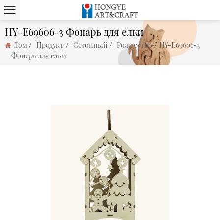
HY-E69606-3 Фонарь для елки
/
/
/
/
Дом
Продукт
Сезонный
Рождество
HY-E69606-3
Фонарь для елки