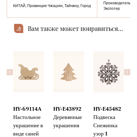
Производитель,
КИТАЙ, Провинция Чжэцзян, Тайчжоу, Город
Экспотер
Вам также может понравиться…
<
>
HY-69114A
HY-E43892
HY-E45482
HY
йка
Настольное
Деревянные
Подвеска
Ро
украшение в
украшения
Снежинка
кр
виде саней
узор 1