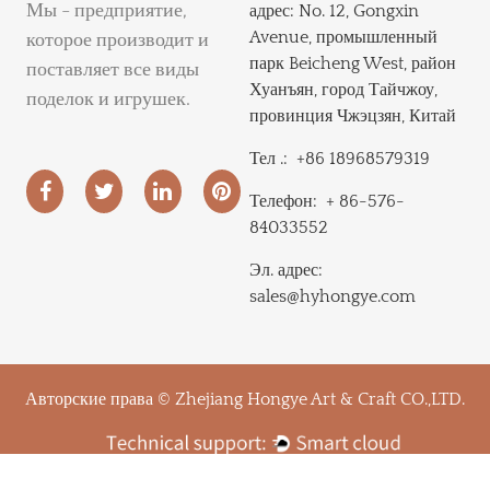
Мы - предприятие,
адрес:
No. 12, Gongxin
Avenue, промышленный
которое производит и
парк Beicheng West, район
поставляет все виды
Хуанъян, город Тайчжоу,
поделок и игрушек.
провинция Чжэцзян, Китай
Тел .:
+86 18968579319
Телефон:
+ 86-576-
84033552
Эл. адрес:
sales@hyhongye.com
Авторские права © Zhejiang Hongye Art & Craft CO.,LTD.