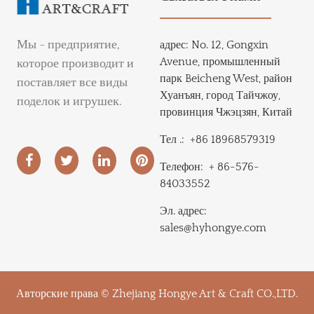
Мы - предприятие,
адрес:
No. 12, Gongxin
Avenue, промышленный
которое производит и
парк Beicheng West, район
поставляет все виды
Хуанъян, город Тайчжоу,
поделок и игрушек.
провинция Чжэцзян, Китай
Тел .:
+86 18968579319
Телефон:
+ 86-576-
84033552
Эл. адрес:
sales@hyhongye.com
Авторские права © Zhejiang Hongye Art & Craft CO.,LTD.