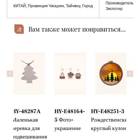
Производитель,
КИТАЙ, Провинция Чжэцзян, Тайчжоу, Город
Экспотер
Вам также может понравиться…
<
>
HY-48287A
HY-E48164-
HY-E48251-3
H
ая
Маленькая
5 Фото-
Рождественский
К
веревка для
украшение
круглый кулон
л
подвешивания